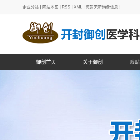
企业分站
|
网站地图
|
RSS
|
XML
|
您暂无新询盘信息！
御创首页
关于御创
眼贴