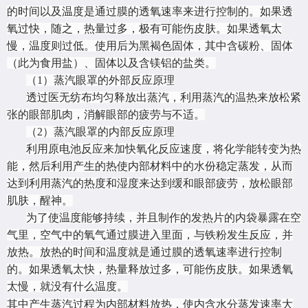
的时间以及温度是通过膜的透氧速率来进行控制的。如果透
氧过快，随之，热量过多，极有可能伤皮肤。如果透氧太
慢，温度则过低。使用后为黑褐色固体，其中含碳粉、固体
（此为食用盐）、固体以及含镁铝的盐类。
（
1）蒸汽眼罩的外部反应原理
透过医无纺布均匀释放出蒸汽，利用蒸汽的温热来放松紧
张的眼部肌肉，消解眼部的疲劳与不适。
（
2）蒸汽眼罩的内部反应原理
利用原电池反应来加快氧化反应速度，将化学能转变为热
能，然后利用产生的热使内部材料中的水份稳定蒸发，从而
达到利用蒸汽的热度和湿度来达到缓
和
眼部疲劳，放松眼部
肌肤，醒神。
为了使温度能够持续，并且制作的发热片的内袋暴露在空
气里，空气中的氧气通过膜进入里面，与铁粉发生反应，并
放热。放热的时间和温度就是通过膜的透氧速率进行控制
的。如果透氧太快，热量释放过多，可能伤皮肤。如果透氧
太慢，就没有什么温度。
其中产生蒸汽过程为内部材料放热，使内含水分蒸发速率大