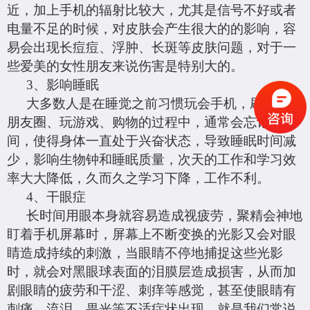
近，
加上
手机的辐射比较大，
尤其是信号不好或者
电量不足的时候，
对皮肤会产生很大的的影响，
容
易
会出现长痘痘、浮肿、长斑等皮肤问题
，对于一
些爱美的女性朋友来说伤害是特别大的。
3、
影响睡眠
大多数人是在睡觉之前
习惯
玩
会
手机，刷微博、
朋友圈、玩游戏
、购物
的过程中，通常会忘记时
间，使得身体一直处于兴奋状态，导致睡眠时间减
少，影响生物钟和睡眠质量
，次天的工作和学习效
率大大降低，久而久之学习下降，工作不利。
4、
干眼症
长时间用眼本身就容易造成视疲劳，聚精会神地
盯着手机屏幕时，屏幕上不断变换的光影又会对眼
睛造成持续的刺激，当眼睛不停地捕捉这些光影
时，就会对黑眼球表面的泪膜层造成损害，从而加
剧眼睛的疲劳和干涩、刺痒等感觉，甚至使眼睛有
刺痛、流泪、畏光等不适症状出现，就是我们常说